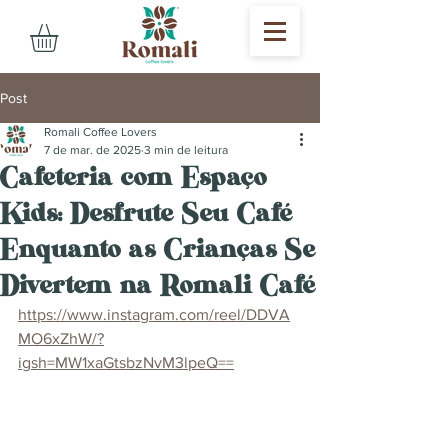
Post
Romali Coffee Lovers
7 de mar. de 2025
3 min de leitura
Cafeteria com Espaço
Kids: Desfrute Seu Café
Enquanto as Crianças Se
Divertem na Romali Café
https://www.instagram.com/reel/DDVA
MO6xZhW/?
igsh=MW1xaGtsbzNvM3lpeQ==