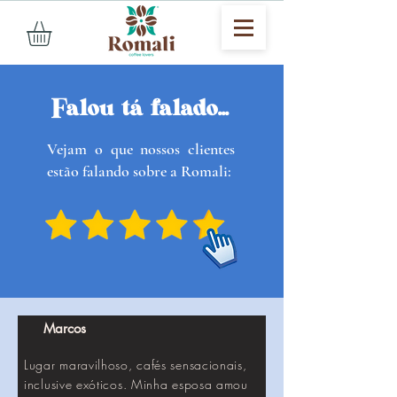
Falou
tá
falado...
Vejam o que nossos clientes
estão falando sobre a Romali:
Marcos
Lugar maravilhoso, cafés sensacionais,
inclusive exóticos. Minha esposa amou