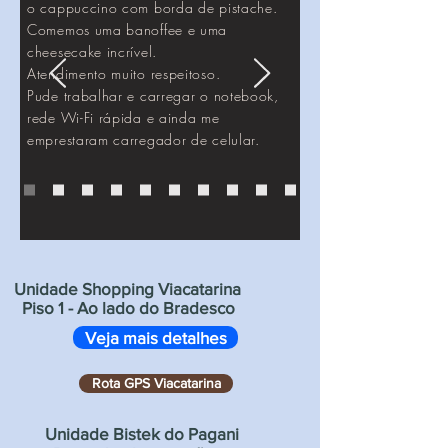
o cappuccino com borda de pistache.
Comemos uma banoffee e uma
cheesecake incrível.
Atendimento muito respeitoso.
Pude trabalhar e carregar o notebook,
rede Wi-Fi rápida e ainda me
emprestaram carregador de celular.
Unidade Shopping Viacatarina
Piso 1 - Ao lado do Bradesco
Veja mais detalhes
Rota GPS Viacatarina
Unidade Bistek do Pagani