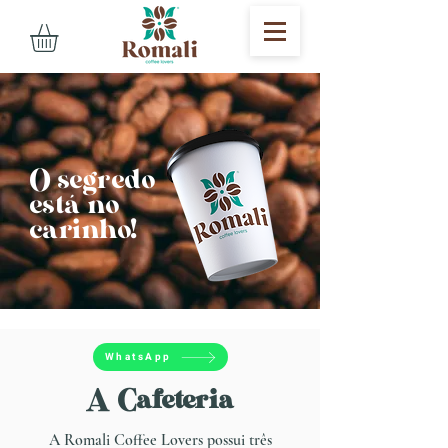
O segredo
está no
carinho!
WhatsApp
A Cafeteria
A Romali Coffee Lovers possui três