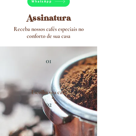
WhatsApp
Assinatura
Receba nossos cafés especiais no
conforto de sua casa
01
Escolha seu café
02