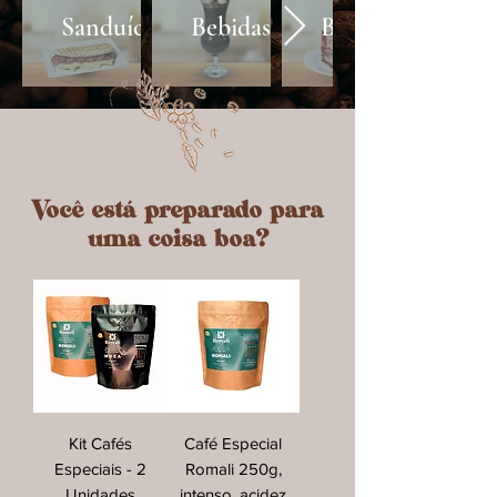
Sanduíches
Bebidas
Bolos
Você está preparado para
uma coisa boa?
Kit Cafés
Café Especial
Especiais - 2
Romali 250g,
Unidades
intenso, acidez