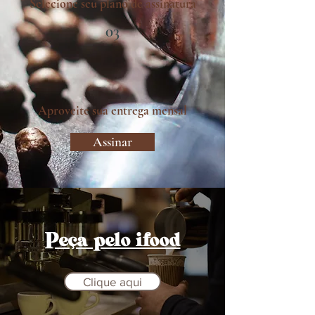
Selecione seu plano de assinatura
03
Aproveite sua entrega mensal
Assinar
Peça pelo ifood
Clique aqui