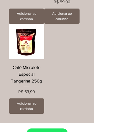
Preço
R$ 59,90
Adicionar ao
Adicionar ao
carrinho
carrinho
Café Microlote
Especial
Tangerina 250g
Preço
R$ 63,90
Adicionar ao
carrinho