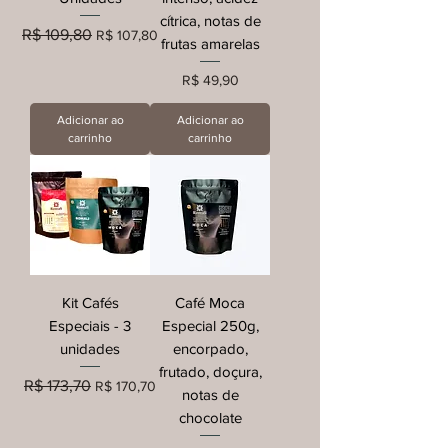
cítrica, notas de
Preço normal
Preço promocional
R$ 109,80
R$ 107,80
frutas amarelas
Preço
R$ 49,90
Adicionar ao
Adicionar ao
carrinho
carrinho
Kit Cafés
Café Moca
Especiais - 3
Especial 250g,
unidades
encorpado,
frutado, doçura,
Preço normal
Preço promocional
R$ 173,70
R$ 170,70
notas de
chocolate